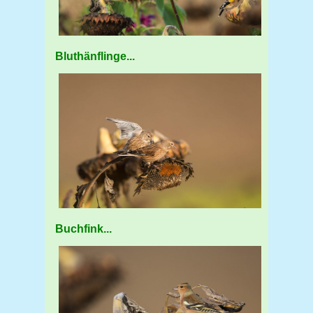
Bluthänflinge...
Buchfink...