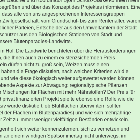
Volker Gauchel und Koordinator Björn Scholz-Starke konnten mehr
r begrüßen und über das Konzept des Projektes informieren. Ein
, dass alle von uns angesprochenen Interessensgruppen
r Zivilgesellschaft, vom Grundschul- bis zum Rentenalter, ware
edlicher Parteien, Entscheider aus den Umweltämtern der Stadt
schützer aus den Biologischen Stationen von Stadt und
unsere Blütenparadies-Landwirte.
m Hof. Die Landwirte berichteten über die Herausforderungen
n, die Ihnen auch zu einem existenzsichernden Preis
ln dürfen nicht zu groß sein, Weizen muss einen
haben die Frage diskutiert, nach welchen Kriterien wir die
nd wie diese ökologisch weiter aufgewertet werden können.
ebende Aspekte zur Abwägung: regionaltypische Pflanzen
 Mischungen für Flächen mit mehr Nährstoffen? Der Preis für
rivat finanzierten Projekt spielte ebenso eine Rolle wie die
nsiv wurde diskutiert, ob Blühflächen überwintern sollten
ttel der Flächen im Blütenparadies) und wie sich mehrjährige
r Zeit zu immer weniger vielfältigen Beständen entwickeln.
enheit sich weiter kennenzulernen, sich zu vernetzen und
en an einem windigen Spätsommertag nicht unterwegs, im