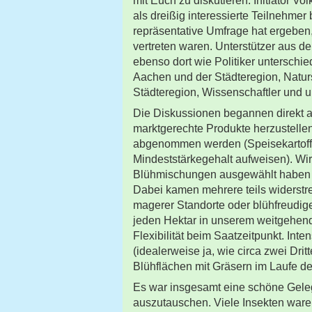
mit Euch zu diskutieren. Initiator 
als dreißig interessierte Teilnehme
repräsentative Umfrage hat ergeben
vertreten waren. Unterstützer aus de
ebenso dort wie Politiker unterschi
Aachen und der Städteregion, Natur
Städteregion, Wissenschaftler und 
Die Diskussionen begannen direkt a
marktgerechte Produkte herzustelle
abgenommen werden (Speisekartoffe
Mindeststärkegehalt aufweisen). Wir 
Blühmischungen ausgewählt haben u
Dabei kamen mehrere teils widerstr
magerer Standorte oder blühfreudige
jeden Hektar in unserem weitgehend p
Flexibilität beim Saatzeitpunkt. Inte
(idealerweise ja, wie circa zwei Dri
Blühflächen mit Gräsern im Laufe de
Es war insgesamt eine schöne Geleg
auszutauschen. Viele Insekten war